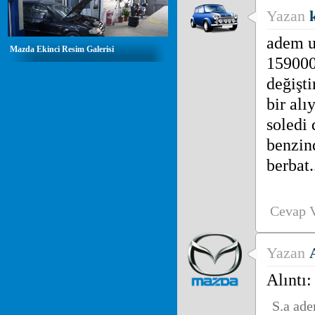
Yazan
adem u
Mazda Ekinci Resim Galerisi
159000
değişti
bir alı
soledi
benzin
berbat.
Cevap 
Yazan
Alıntı:
S.a ade