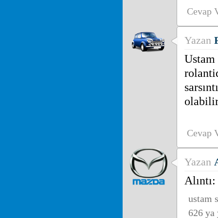
Cevap 
Yazan
Ustam 
rolanti
sarsınt
olabili
Cevap 
Yazan
Alıntı:
ustam 
626 ya 