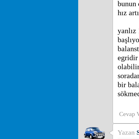
bunun 
hız art
yanlız
başlıy
balanst
egridir
olabili
soradan
bir bal
sökmed
Cevap 
Yazan