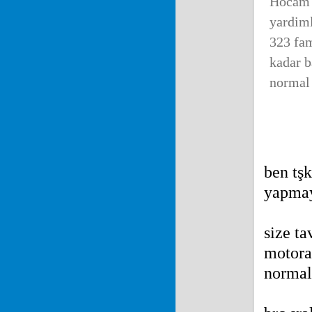
Hocam 
yardiml
323 fam
kadar b
normal 
ben tş
yapmay
size ta
motora 
normal