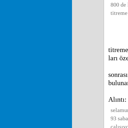
800 de 
titreme
titrem
ları öz
sonras
bulunan
Alıntı:
selamun
93 saba
calısıy