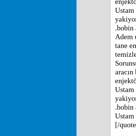
enjektö
Ustam 
yakiyo
.bobin 
Adem us
tane en
temizl
Soruns
aracın 
enjektö
Ustam 
yakiyo
.bobin 
Ustam s
[/quote