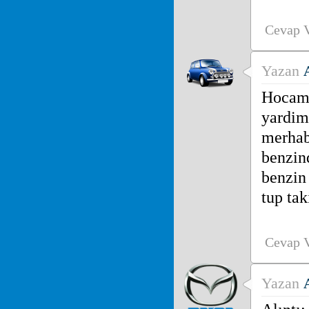
Cevap 
Yazan
Hocam 
yardim
merhab
benzin
benzin
tup tak
Cevap 
Yazan