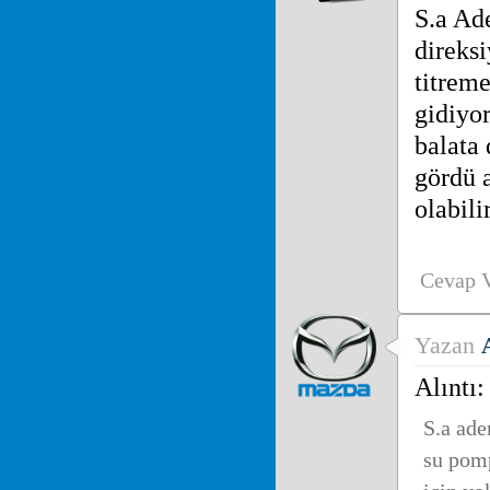
S.a Ad
direksi
titreme
gidiyor
balata 
gördü 
olabili
Cevap 
Yazan
Alıntı
S.a ade
su pomp