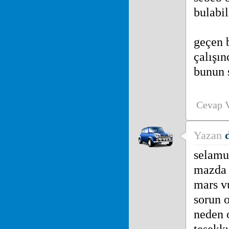
bulabil
geçen b
çalışın
bunun s
Cevap 
Yazan
selamu
mazda 6
mars v
sorun 
neden o