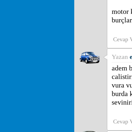
motor 
burçlar
Cevap 
Yazan
adem be
calisti
vura v
burda 
sevini
Cevap 