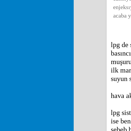
enjeksı
acaba y
lpg de 
basıncı
muşuru 
ilk mar
suyun 
hava ak
lpg sis
ise ben
sebeb b