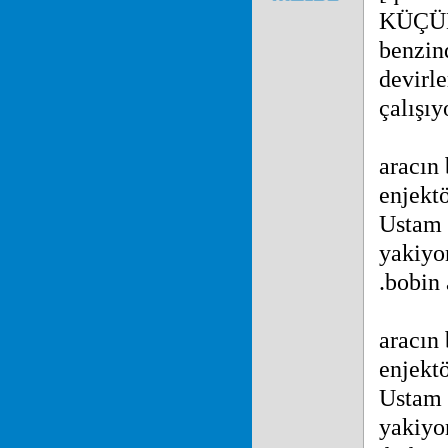
KÜÇÜK
benzin
devirle
çalışıy
aracın 
enjektö
Ustam 
yakiyo
.bobin 
aracın 
enjektö
Ustam 
yakiyo