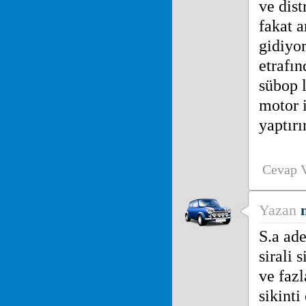
ve dis
fakat 
gidiyor
etrafı
sübop 
motor i
yaptırın
Cevap 
Yazan
S.a ad
sirali 
ve fazl
sikinti