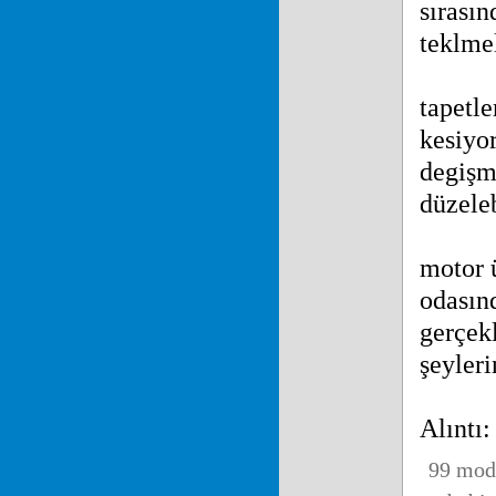
sırasın
teklmel
tapetl
kesiyo
degişm
düzeleb
motor 
odasınd
gerçekl
şeyleri
Alıntı:
99 mode