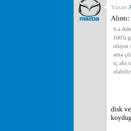
Yazan
Alıntı
S.a Ade
100'ü g
oluyor 
ama çöz
iç aks 
olabili
disk ve
koydug