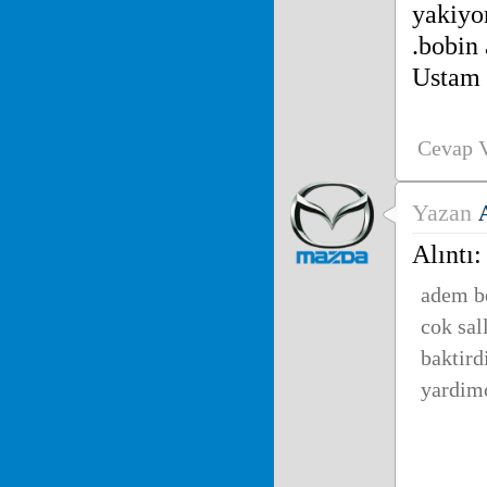
yakiyo
.bobin 
Ustam s
Cevap 
Yazan
Alıntı:
adem be
cok sal
baktir
yardimc