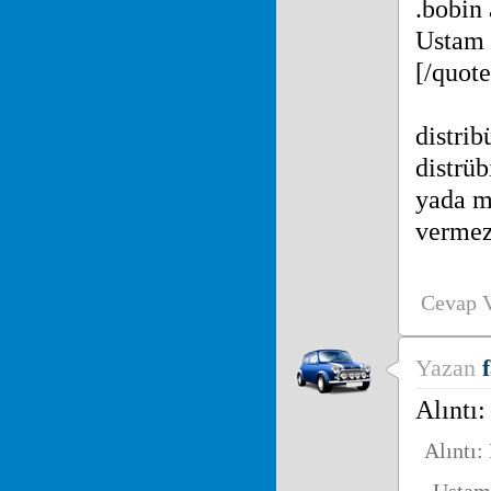
.bobin 
Ustam s
[/quote
distrib
distrüb
yada m
vermez
Cevap 
Yazan
Alıntı
Alınt