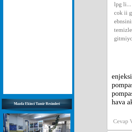
lpg li.
cok ii 
ebnsini
temizle
gitmiyo
enjeksi
pompas
pompas
hava ak
Mazda Ekinci Tamir Resimleri
Cevap 