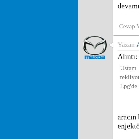
devam
Cevap 
Yazan
Alınt
Ustam 
tekliyo
Lpg'de 
aracın 
enjektö