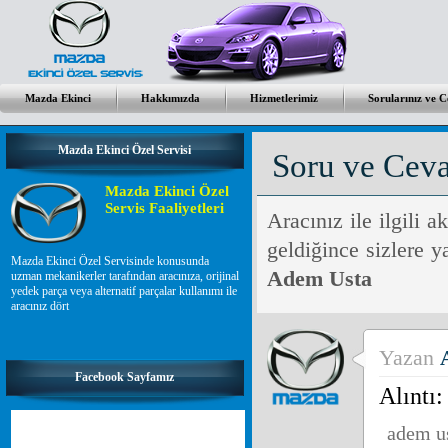
Mazda Ekinci
Hakkımızda
Hizmetlerimiz
Sorularınız ve 
Mazda Ekinci Özel Servisi
Soru ve Cev
Mazda Ekinci Özel
Servis Faaliyetleri
Aracınız ile ilgili a
geldiğince sizlere y
Mazda Ekinci Özel Servisinde konusunda
Adem Usta
uzman mekanikerler tarafından aracınıza, orijinal
yedek parça veya alternatif parçalar kullanımı ile
aracınız dört
Yazan
Facebook Sayfamız
Alıntı:
adem u