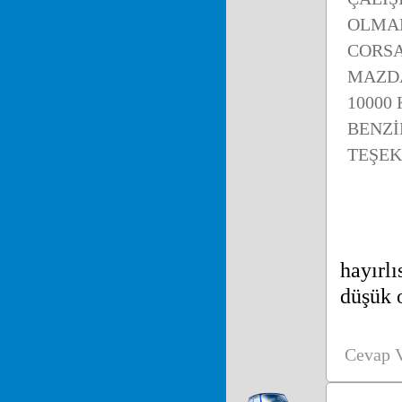
OLMAK
CORSA
MAZDA
10000
BENZİ
TEŞEK
hayırl
düşük o
Cevap 