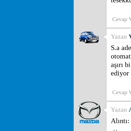
tesekku
Cevap 
Yazan
S.a ad
otomat
aşırı 
ediyor 
Cevap 
Yazan
Alıntı: