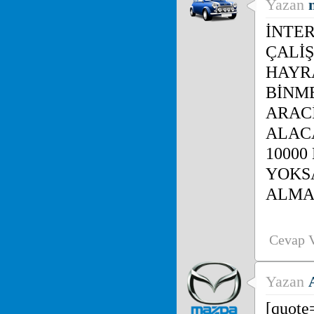
Yazan
İNTE
ÇALİ
HAYR
BİNME
ARAC
ALAC
10000
YOKS
ALMA
Cevap 
Yazan
[quote