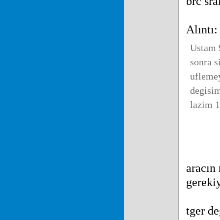
brc sra
Alıntı
Ustam 9
sonra s
uflemey
degisi
lazim 1
aracın
gereki
tger de