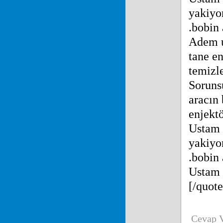
yakiyo
.bobin 
Adem us
tane en
temizl
Soruns
aracın 
enjektö
Ustam 
yakiyo
.bobin 
Ustam s
[/quote
Cevap 