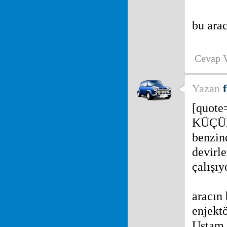
bu ara
Cevap 
Yazan
[quote
KÜÇÜK
benzin
devirle
çalışıy
aracın 
enjektö
Ustam 