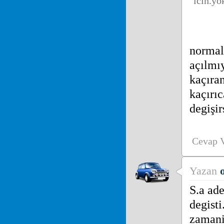
icin.y
normal
açılmı
kaçıra
kaçırıc
degişir
Cevap 
Yazan
S.a ad
degist
zamani