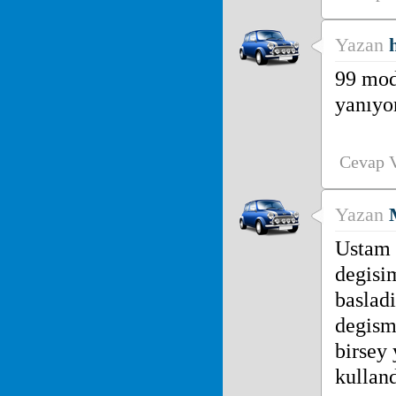
Yazan
99 mod
yanıyor
Cevap 
Yazan
Ustam 
degisim
baslad
degism
birsey
kulland