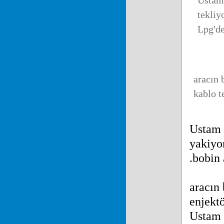
Ustam 
tekliy
Lpg'de
aracın 
kablo te
Ustam 
yakiyo
.bobin 
aracın 
enjektö
Ustam 