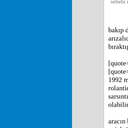
sebebi 
bakıp 
arızalı
bıraktı
[quote
[quot
1992 m
rolanti
sarsınt
olabili
aracın 