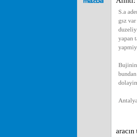
Alıntı
S.a ade
gsz var
duzeliy
yapan t
yapmiyo
Bujinin
bundan 
dolayim
Antaly
aracın 